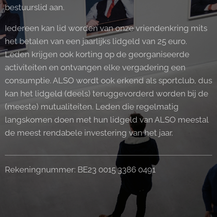
bestuurslid aan.
Iedereen kan lid worden van onze vriendenkring mits
het betalen van een jaarlijks lidgeld van 25 euro.
Leden krijgen ook korting op de georganiseerde
activiteiten en ontvangen elke vergadering een
consumptie. ALSO wordt ook erkend als sportclub, dus
kan het lidgeld (deels) teruggevorderd worden bij de
(meeste) mutualiteiten. Leden die regelmatig
langskomen doen met hun lidgeld van ALSO meestal
de meest rendabele investering van het jaar.
Rekeningnummer: BE23 0015 3386 0491